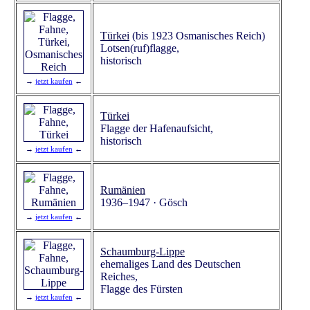
Türkei
(bis 1923 Osmanisches Reich)
Lotsen(ruf)flagge,
historisch
→
jetzt kaufen
←
Türkei
Flagge der Hafenaufsicht,
historisch
→
jetzt kaufen
←
Rumänien
1936–1947 · Gösch
→
jetzt kaufen
←
Schaumburg-Lippe
ehemaliges Land des Deutschen
Reiches,
Flagge des Fürsten
→
jetzt kaufen
←