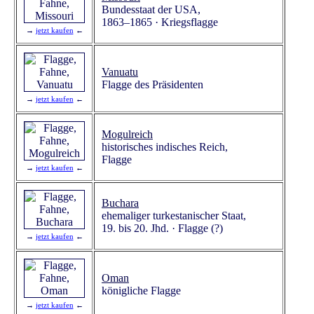
Bundesstaat der USA,
1863–1865 · Kriegsflagge
→
jetzt kaufen
←
Vanuatu
Flagge des Präsidenten
→
jetzt kaufen
←
Mogulreich
historisches indisches Reich,
Flagge
→
jetzt kaufen
←
Buchara
ehemaliger turkestanischer Staat,
19. bis 20. Jhd. · Flagge (?)
→
jetzt kaufen
←
Oman
königliche Flagge
→
jetzt kaufen
←