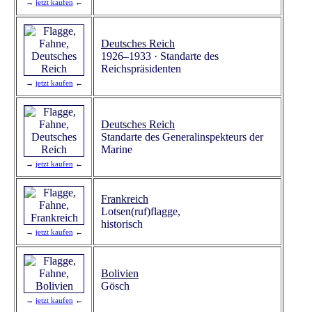
→
jetzt kaufen
←
Deutsches Reich
1926–1933 · Standarte des
Reichspräsidenten
→
jetzt kaufen
←
Deutsches Reich
Standarte des Generalinspekteurs der
Marine
→
jetzt kaufen
←
Frankreich
Lotsen(ruf)flagge,
historisch
→
jetzt kaufen
←
Bolivien
Gösch
→
jetzt kaufen
←