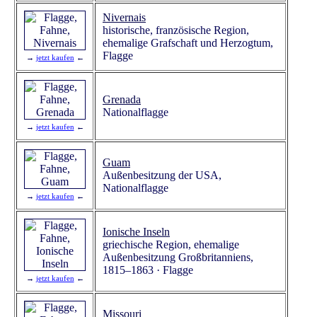
Nivernais
historische, französische Region,
ehemalige Grafschaft und Herzogtum,
Flagge
→
jetzt kaufen
←
Grenada
Nationalflagge
→
jetzt kaufen
←
Guam
Außenbesitzung der USA,
Nationalflagge
→
jetzt kaufen
←
Ionische Inseln
griechische Region, ehemalige
Außenbesitzung Großbritanniens,
1815–1863 · Flagge
→
jetzt kaufen
←
Missouri