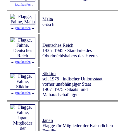
→
jetzt kaufen
←
Malta
Gösch
→
jetzt kaufen
←
Deutsches Reich
1935–1945 · Standarte des
Oberbefehlshabers des Heeres
→
jetzt kaufen
←
Sikkim
seit 1975 · indischer Unionsstaat,
vorher unabhängiger Staat
1967–1975 · Staats- und
→
jetzt kaufen
←
Maharadschaflagge
Japan
Flagge für Mitglieder der Kaiserlichen
Familie