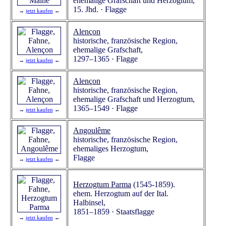
ehemalige Grafschaft und Herzogtum,
15. Jhd. · Flagge
→
jetzt kaufen
←
Alençon
historische, französische Region,
ehemalige Grafschaft,
1297–1365 · Flagge
→
jetzt kaufen
←
Alençon
historische, französische Region,
ehemalige Grafschaft und Herzogtum,
1365–1549 · Flagge
→
jetzt kaufen
←
Angoulême
historische, französische Region,
ehemaliges Herzogtum,
Flagge
→
jetzt kaufen
←
Herzogtum Parma
(1545-1859).
ehem. Herzogtum auf der Ital.
Halbinsel,
1851–1859 · Staatsflagge
→
jetzt kaufen
←