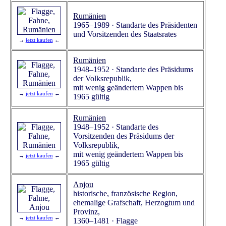
Rumänien
1965–1989 · Standarte des Präsidenten
und Vorsitzenden des Staatsrates
→
jetzt kaufen
←
Rumänien
1948–1952 · Standarte des Präsidums
der Volksrepublik,
mit wenig geändertem Wappen bis
→
jetzt kaufen
←
1965 gültig
Rumänien
1948–1952 · Standarte des
Vorsitzenden des Präsidums der
Volksrepublik,
mit wenig geändertem Wappen bis
→
jetzt kaufen
←
1965 gültig
Anjou
historische, französische Region,
ehemalige Grafschaft, Herzogtum und
Provinz,
→
jetzt kaufen
←
1360–1481 · Flagge